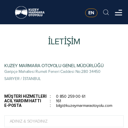
EN
İLETİŞİM
KUZEY MARMARA OTOYOLU GENEL MÜDÜRLÜĞÜ
Garipçe Mahallesi Rumeli Feneri Caddesi No:280 34450
SARIYER / İSTANBUL
0 850 259 00 61
MÜŞTERİ HİZMETLERİ
161
ACİL YARDIM HATTI
bilgi@kuzeymarmaraotoyolu.com
E-POSTA